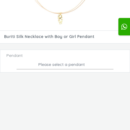
Buriti Silk Necklace with Boy or Girl Pendant
Pendant
Please select a pendant